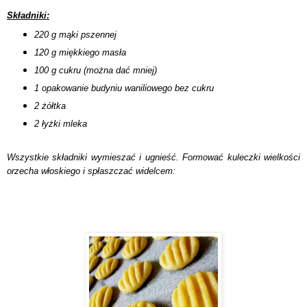
Składniki:
220 g mąki pszennej
120 g miękkiego masła
100 g cukru (można dać mniej)
1 opakowanie budyniu waniliowego bez cukru
2 żółtka
2 łyżki mleka
Wszystkie składniki wymieszać i ugnieść. Formować kuleczki wielkości
orzecha włoskiego i spłaszczać widelcem: